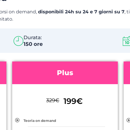
i corsi on demand,
disponibili 24h su 24 e 7 giorni su 7
, 
mitato.
Durata:
150 ore
Plus
199
€
329
€
Teoria on demand