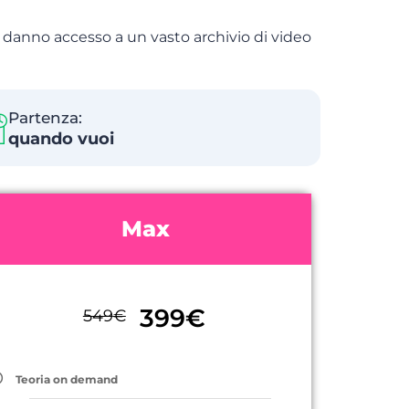
ti danno accesso a un vasto archivio di video
Partenza:
quando vuoi
Max
399
€
549
€
Teoria on demand