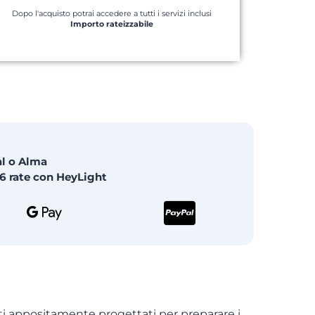
Dopo l'acquisto potrai accedere a tutti i servizi inclusi
Importo rateizzabile
al o Alma
6 rate con HeyLight
i appositamente progettati per preparare i