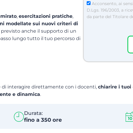
Acconsento, ai sensi
D.Lgs. 196/2003, a ri
 mirato
,
esercitazioni pratiche
,
da parte del Titolare 
ni modellate sui nuovi criteri di
è previsto anche il supporto di un
asso lungo tutto il tuo percorso di
e di interagire direttamente con i docenti,
chiarire i tuo
ente e dinamica
.
Durata:
fino a 350 ore