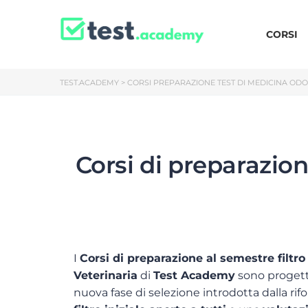
CORSI
TEST.ACADEMY
>
CORSI PREPARAZIONE TEST DI MEDICINA ODO
Corsi di preparazion
I
Corsi di preparazione al semestre filtro
Veterinaria
di
Test Academy
sono progett
nuova fase di selezione introdotta dalla r