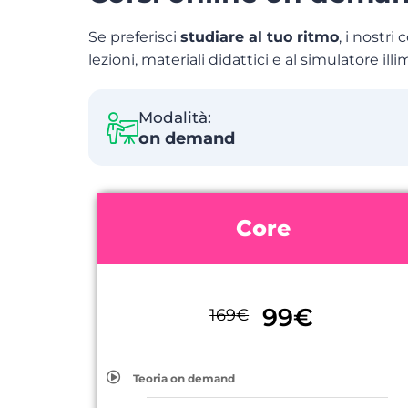
Se preferisci
studiare al tuo ritmo
, i nostr
lezioni, materiali didattici e al simulatore illi
Modalità:
on demand
Core
99
€
169
€
Teoria on demand