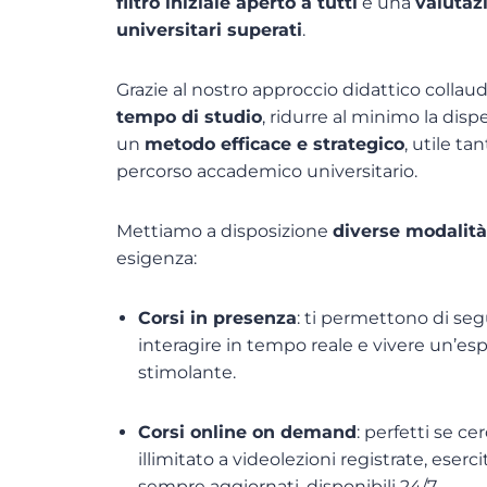
filtro iniziale aperto a tutti
e una
valutaz
universitari superati
.
Grazie al nostro approccio didattico collaud
tempo di studio
, ridurre al minimo la dis
un
metodo efficace e strategico
, utile ta
percorso accademico universitario.
Mettiamo a disposizione
diverse modalità
esigenza:
Corsi in presenza
: ti permettono di segu
interagire in tempo reale e vivere un’e
stimolante.
Corsi online on demand
: perfetti se ce
illimitato a videolezioni registrate, eserc
sempre aggiornati, disponibili 24/7.