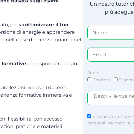
ione basata sugli esami
Un nostro tutor ch
più adeguat
ato, potrai
ottimizzare il tuo
persione di energie e apprendere
nto nella fase di accesso quanto nel
 formative
per rispondere a ogni
Sono il:
Genitore
Studen
ire lezioni live con i docenti,
sperienza formativa immersiva e
Cliccando su Iscrivi
rchi flessibilità, con accesso
personali secondo la
i
itazioni pratiche e materiali