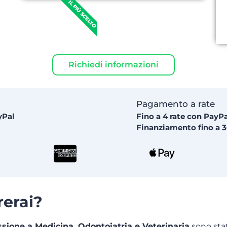
IL PIÙ SCELTO
Richiedi informazioni
Pagamento a rate
yPal
Fino a 4 rate con PayP
Finanziamento fino a 3
rerai?
ssione a Medicina, Odontoiatria e Veterinaria
sono stat