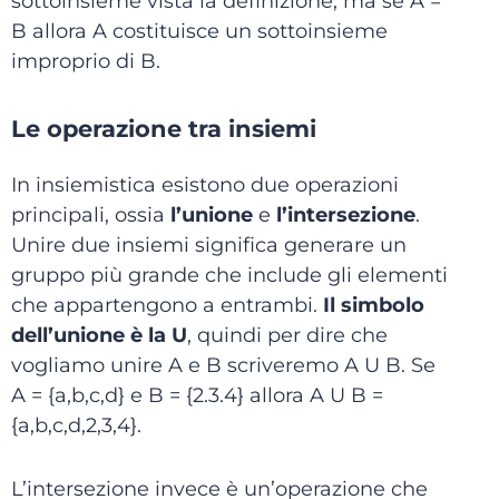
sottoinsieme vista la definizione, ma se A =
B allora A costituisce un sottoinsieme
improprio di B.
Le operazione tra insiemi
In insiemistica esistono due operazioni
principali, ossia
l’unione
e
l’intersezione
.
Unire due insiemi significa generare un
gruppo più grande che include gli elementi
che appartengono a entrambi.
Il simbolo
dell’unione è la U
, quindi per dire che
vogliamo unire A e B scriveremo A U B. Se
A = {a,b,c,d} e B = {2.3.4} allora A U B =
{a,b,c,d,2,3,4}.
L’intersezione invece è un’operazione che