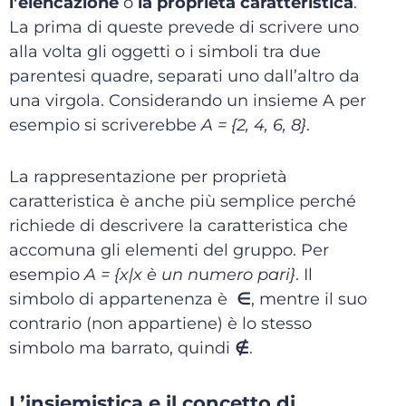
l’elencazione
o
la proprietà caratteristica
.
La prima di queste prevede di scrivere uno
alla volta gli oggetti o i simboli tra due
parentesi quadre, separati uno dall’altro da
una virgola. Considerando un insieme A per
esempio si scriverebbe
A = {2, 4, 6, 8}
.
La rappresentazione per proprietà
caratteristica è anche più semplice perché
richiede di descrivere la caratteristica che
accomuna gli elementi del gruppo. Per
esempio
A = {x|x è un n
u
mero pari}
. Il
simbolo di appartenenza è
∈
, mentre il suo
contrario (non appartiene) è lo stesso
simbolo ma barrato, quindi
∉
.
L’insiemistica e il concetto di