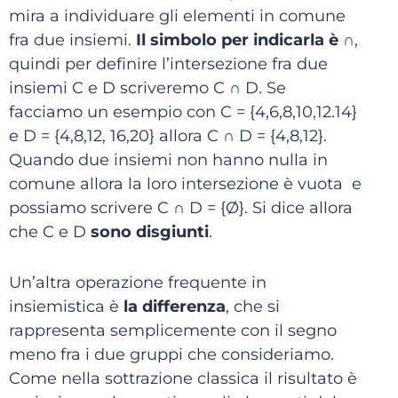
mira a individuare gli elementi in comune
fra due insiemi.
Il simbolo per indicarla è ∩
,
quindi per definire l’intersezione fra due
insiemi C e D scriveremo C ∩ D. Se
facciamo un esempio con C = {4,6,8,10,12.14}
e D = {4,8,12, 16,20} allora C ∩ D = {4,8,12}.
Quando due insiemi non hanno nulla in
comune allora la loro intersezione è vuota e
possiamo scrivere C ∩ D = {Ø}. Si dice allora
che C e D
sono disgiunti
.
Un’altra operazione frequente in
insiemistica è
la differenza
, che si
rappresenta semplicemente con il segno
meno fra i due gruppi che consideriamo.
Come nella sottrazione classica il risultato è