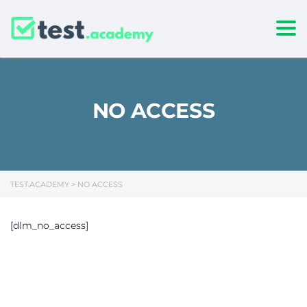
Togg
NO ACCESS
TEST.ACADEMY
>
NO ACCESS
[dlm_no_access]