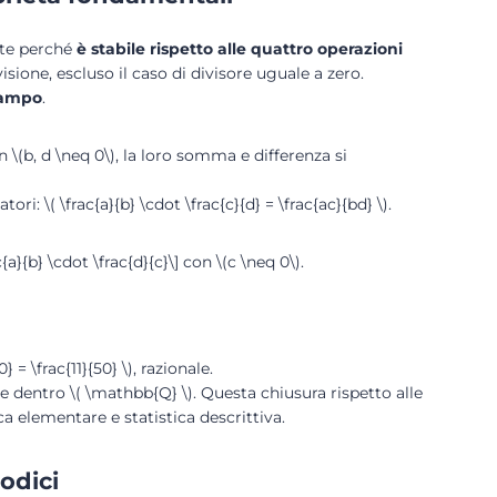
nte perché
è stabile rispetto alle quattro operazioni
visione, escluso il caso di divisore uguale a zero.
ampo
.
con \(b, d \neq 0\), la loro somma e differenza si
: \( \frac{a}{b} \cdot \frac{c}{d} = \frac{ac}{bd} \).
c{a}{b} \cdot \frac{d}{c}\] con \(c \neq 0\).
 = \frac{11}{50} \), razionale.
dentro \( \mathbb{Q} \). Questa chiusura rispetto alle
ica elementare e statistica descrittiva.
iodici