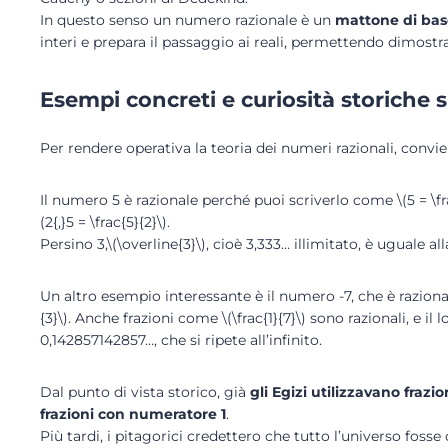
In questo senso un numero razionale è un
mattone di base
interi e prepara il passaggio ai reali, permettendo dimostra
Esempi concreti e curiosità storiche s
Per rendere operativa la teoria dei numeri razionali, convie
Il numero 5 è razionale perché puoi scriverlo come \(5 = \fra
(2{,}5 = \frac{5}{2}\).
Persino 3,\(\overline{3}\), cioè 3,333… illimitato, è uguale alla
Un altro esempio interessante è il numero -7, che è raziona
{3}\). Anche frazioni come \(\frac{1}{7}\) sono razionali, e i
0,142857142857…, che si ripete all’infinito.
Dal punto di vista storico, già
gli Egizi utilizzavano frazio
frazioni con numeratore 1
.
Più tardi, i pitagorici credettero che tutto l’universo fosse 