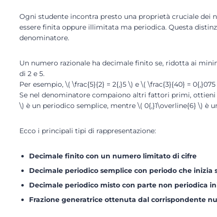
Ogni studente incontra presto una proprietà cruciale dei n
essere finita oppure illimitata ma periodica. Questa distin
denominatore.
Un numero razionale ha decimale finito se, ridotta ai mini
di 2 e 5.
Per esempio, \( \frac{5}{2} = 2{,}5 \) e \( \frac{3}{40} = 0{,}075 
Se nel denominatore compaiono altri fattori primi, ottieni u
\) è un periodico semplice, mentre \( 0{,}1\overline{6} \) è 
Ecco i principali tipi di rappresentazione:
Decimale finito con un numero limitato di cifre
Decimale periodico semplice con periodo che inizia 
Decimale periodico misto con parte non periodica ini
Frazione generatrice ottenuta dal corrispondente 