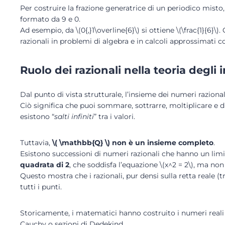
Per costruire la frazione generatrice di un periodico misto
formato da 9 e 0.
Ad esempio, da \(0{,}1\overline{6}\) si ottiene \(\frac{1}{6
razionali in problemi di algebra e in calcoli approssimati co
Ruolo dei razionali nella teoria degli
Dal punto di vista strutturale, l’insieme dei numeri raziona
Ciò significa che puoi sommare, sottrarre, moltiplicare e 
esistono “
salti infiniti
” tra i valori.
Tuttavia,
\( \mathbb{Q} \) non è un insieme completo
.
Esistono successioni di numeri razionali che hanno un limi
quadrata di 2
, che soddisfa l’equazione \(x^2 = 2\), ma non
Questo mostra che i razionali, pur densi sulla retta reale (t
tutti i punti.
Storicamente, i matematici hanno costruito i numeri reali p
Cauchy o sezioni di Dedekind.