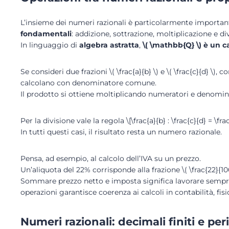
L’insieme dei numeri razionali è particolarmente importa
fondamentali
: addizione, sottrazione, moltiplicazione e di
In linguaggio di
algebra astratta
,
\( \mathbb{Q} \) è un
c
Se consideri due frazioni \( \frac{a}{b} \) e \( \frac{c}{d} \), 
calcolano con denominatore comune.
Il prodotto si ottiene moltiplicando numeratori e denominatori
Per la divisione vale la regola \[\frac{a}{b} : \frac{c}{d} = \fra
In tutti questi casi, il risultato resta un numero razionale.
Pensa, ad esempio, al calcolo dell’IVA su un prezzo.
Un’aliquota del 22% corrisponde alla frazione \( \frac{22}{100}
Sommare prezzo netto e imposta significa lavorare sempre 
operazioni garantisce coerenza ai calcoli in contabilità, fis
Numeri razionali: decimali finiti e per