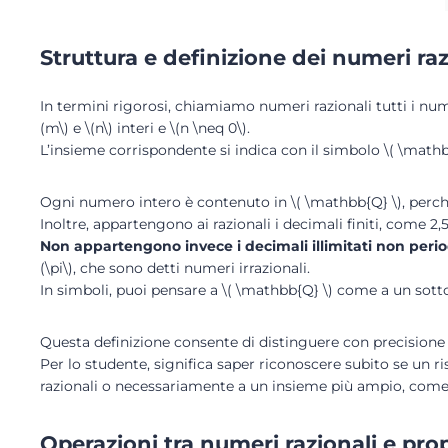
Struttura e definizione dei numeri raz
In termini rigorosi, chiamiamo numeri razionali tutti i nume
(m\) e \(n\) interi e \(n \neq 0\).
L’insieme corrispondente si indica con il simbolo \( \mathb
Ogni numero intero è contenuto in \( \mathbb{Q} \), perché 
Inoltre, appartengono ai razionali i decimali finiti, come 2,5,
Non appartengono invece i decimali illimitati non perio
(\pi\), che sono detti numeri irrazionali.
In simboli, puoi pensare a \( \mathbb{Q} \) come a un sotto
Questa definizione consente di distinguere con precisione i 
Per lo studente, significa saper riconoscere subito se un r
razionali o necessariamente a un insieme più ampio, come q
Operazioni tra numeri razionali e pr