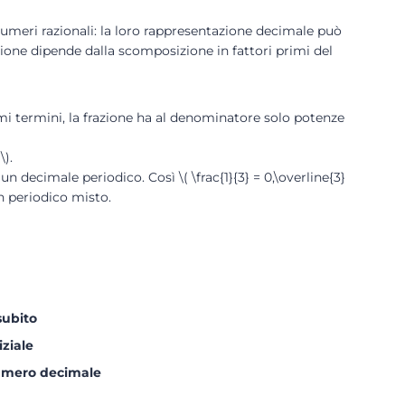
umeri razionali: la loro rappresentazione decimale può
zione dipende dalla scomposizione in fattori primi del
mi termini, la frazione ha al denominatore solo potenze
\).
n decimale periodico. Così \( \frac{1}{3} = 0,\overline{3}
un periodico misto.
subito
ziale
numero decimale