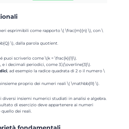
ionali
ri esprimibili come rapporto \( \frac{m}{n} \), con \
b{Q} \), dalla parola
quotient
.
puoi scriverlo come \(k = \frac{k}{1}\).
 e i decimali periodici, come 3,\(\overline{3}\).
dici
, ad esempio la radice quadrata di 2 o il numero \
insieme proprio dei numeri reali \( \mathbb{R} \).
diversi insiemi numerici studiati in analisi e algebra.
isultato di esercizio deve appartenere ai numeri
uello dei reali.
oprietà fondamentali