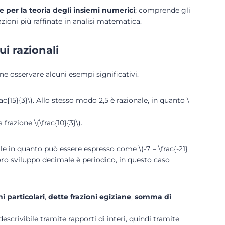
 per la teoria degli insiemi numerici
; comprende gli
zioni più raffinate in analisi matematica.
ui razionali
ne osservare alcuni esempi significativi.
c{15}{3}\). Allo stesso modo 2,5 è razionale, in quanto \
 frazione \(\frac{10}{3}\).
le in quanto può essere espresso come \(-7 = \frac{-21}
l loro sviluppo decimale è periodico, in questo caso
ni particolari
,
dette frazioni egiziane
,
somma di
descrivibile tramite rapporti di interi, quindi tramite