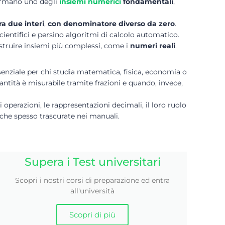
formano uno degli
insiemi numerici
fondamentali
,
ra due interi
,
con denominatore diverso da zero
.
cientifici e persino algoritmi di calcolo automatico.
costruire insiemi più complessi, come i
numeri reali
.
enziale per chi studia matematica, fisica, economia o
ntità è misurabile tramite frazioni e quando, invece,
i operazioni, le rappresentazioni decimali, il loro ruolo
iche spesso trascurate nei manuali.
Supera i Test universitari
Scopri i nostri corsi di preparazione ed entra
all'università
Scopri di più