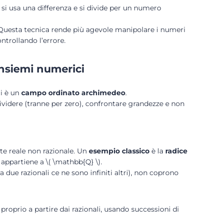
, si usa una differenza e si divide per un numero
}\). Questa tecnica rende più agevole manipolare i numeri
ntrollando l’errore.
 insiemi numerici
li è un
campo ordinato archimedeo
.
dividere (tranne per zero), confrontare grandezze e non
te reale non razionale. Un
esempio classico
è la
radice
 appartiene a \( \mathbb{Q} \).
ra due razionali ce ne sono infiniti altri), non coprono
roprio a partire dai razionali, usando successioni di