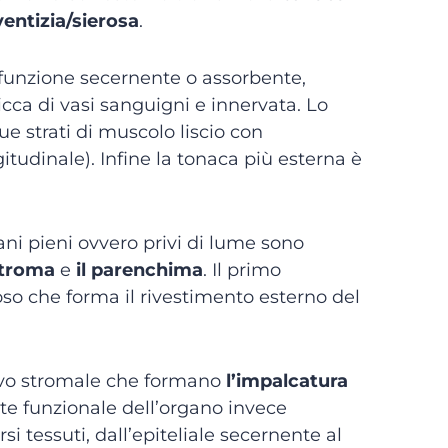
entizia/sierosa
.
 funzione secernente o assorbente,
cca di vasi sanguigni e innervata. Lo
e strati di muscolo liscio con
tudinale). Infine la tonaca più esterna è
ni pieni ovvero privi di lume sono
stroma
e
il parenchima
. Il primo
oso che forma il rivestimento esterno del
tivo stromale che formano
l’impalcatura
arte funzionale dell’organo invece
 tessuti, dall’epiteliale secernente al