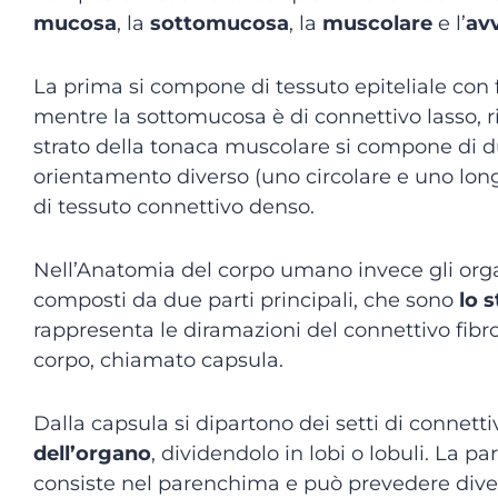
mucosa
, la
sottomucosa
, la
muscolare
e l’
avv
La prima si compone di tessuto epiteliale con
mentre la sottomucosa è di connettivo lasso, ri
strato della tonaca muscolare si compone di du
orientamento diverso (uno circolare e uno longi
di tessuto connettivo denso.
Nell’Anatomia del corpo umano invece gli orga
composti da due parti principali, che sono
lo 
rappresenta le diramazioni del connettivo fibr
corpo, chiamato capsula.
Dalla capsula si dipartono dei setti di connet
dell’organo
, dividendolo in lobi o lobuli. La p
consiste nel parenchima e può prevedere diversi