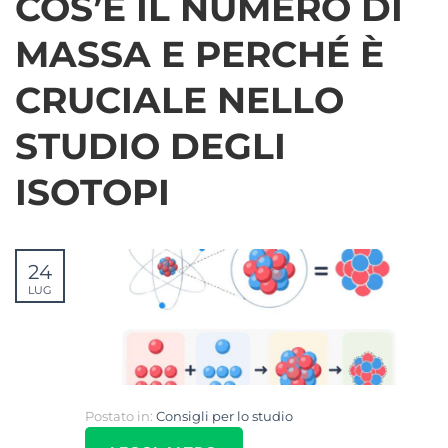
COS’È IL NUMERO DI
MASSA E PERCHÉ È
CRUCIALE NELLO
STUDIO DEGLI
ISOTOPI
24
LUG
Postato in:
Consigli per lo studio