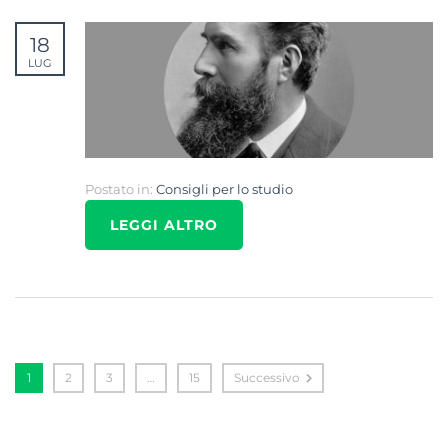
18
LUG
Postato in:
Consigli per lo studio
LEGGI ALTRO
1
2
3
…
15
Successivo