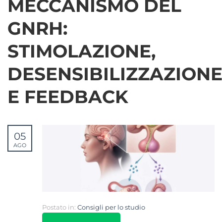
MECCANISMO DEL
GNRH:
STIMOLAZIONE,
DESENSIBILIZZAZION
E FEEDBACK
05
AGO
Postato in:
Consigli per lo studio