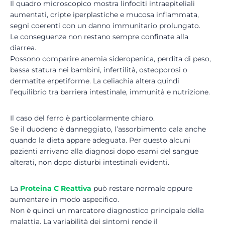
Il quadro microscopico mostra linfociti intraepiteliali
aumentati, cripte iperplastiche e mucosa infiammata,
segni coerenti con un danno immunitario prolungato.
Le conseguenze non restano sempre confinate alla
diarrea.
Possono comparire anemia sideropenica, perdita di peso,
bassa statura nei bambini, infertilità, osteoporosi o
dermatite erpetiforme. La celiachia altera quindi
l’equilibrio tra barriera intestinale, immunità e nutrizione.
Il caso del ferro è particolarmente chiaro.
Se il duodeno è danneggiato, l’assorbimento cala anche
quando la dieta appare adeguata. Per questo alcuni
pazienti arrivano alla diagnosi dopo esami del sangue
alterati, non dopo disturbi intestinali evidenti.
La
Proteina C Reattiva
può restare normale oppure
aumentare in modo aspecifico.
Non è quindi un marcatore diagnostico principale della
malattia. La variabilità dei sintomi rende il