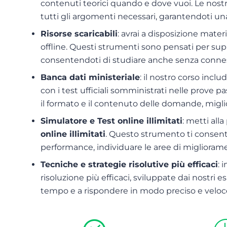
contenuti teorici quando e dove vuoi. Le nostr
tutti gli argomenti necessari, garantendoti u
Risorse scaricabili
: avrai a disposizione mater
offline. Questi strumenti sono pensati per su
consentendoti di studiare anche senza connes
Banca dati ministeriale
: il nostro corso incl
con i test ufficiali somministrati nelle prove p
il formato e il contenuto delle domande, migli
Simulatore e Test online illimitati
: metti all
online illimitati
. Questo strumento ti consent
performance, individuare le aree di miglioram
Tecniche e strategie risolutive più efficaci
: 
risoluzione più efficaci, sviluppate dai nostri e
tempo e a rispondere in modo preciso e veloc