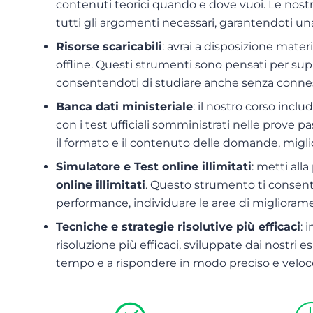
contenuti teorici quando e dove vuoi. Le nostr
tutti gli argomenti necessari, garantendoti u
Risorse scaricabili
: avrai a disposizione mater
offline. Questi strumenti sono pensati per su
consentendoti di studiare anche senza connes
Banca dati ministeriale
: il nostro corso incl
con i test ufficiali somministrati nelle prove p
il formato e il contenuto delle domande, migli
Simulatore e Test online illimitati
: metti all
online illimitati
. Questo strumento ti consent
performance, individuare le aree di miglioram
Tecniche e strategie risolutive più efficaci
: 
risoluzione più efficaci, sviluppate dai nostri e
tempo e a rispondere in modo preciso e veloc