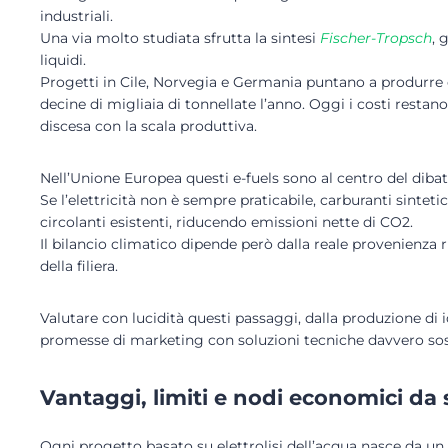
industriali.
Una via molto studiata sfrutta la sintesi
Fischer-Tropsch
, 
liquidi.
Progetti in Cile, Norvegia e Germania puntano a produrre c
decine di migliaia di tonnellate l’anno. Oggi i costi restano 
discesa con la scala produttiva.
Nell’Unione Europea questi e-fuels sono al centro del dibat
Se l’elettricità non è sempre praticabile, carburanti sinteti
circolanti esistenti, riducendo emissioni nette di CO2.
Il bilancio climatico dipende però dalla reale provenienza ri
della filiera.
Valutare con lucidità questi passaggi, dalla produzione di i
promesse di marketing con soluzioni tecniche davvero soste
Vantaggi, limiti e nodi economici da 
Ogni progetto basato su elettrolisi dell’acqua nasce da un