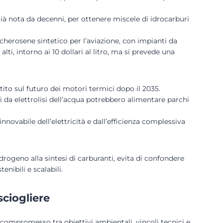
già nota da decenni, per ottenere miscele di idrocarburi
herosene sintetico per l’aviazione, con impianti da
alti, intorno ai 10 dollari al litro, ma si prevede una
tito sul futuro dei motori termici dopo il 2035.
ci da elettrolisi dell’acqua potrebbero alimentare parchi
nnovabile dell’elettricità e dall’efficienza complessiva
drogeno alla sintesi di carburanti, evita di confondere
nibili e scalabili.
sciogliere
 compromesso tra obiettivi ambientali, vincoli tecnici e