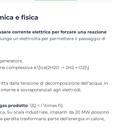
mica e fisica
usare corrente elettrica per forzare una reazione
iunge un elettrolita per permettere il passaggio di
generatore.
ne complessiva è:\[\ce{2H2O -> 2H2 + O2}\].
ritta dalla tensione di decomposizione dell’acqua. In
nterne e sovrapotenziali agli elettrodi.
 gas prodotto
: \[Q = I \times t\].
ica. Su scala industriale, impianti da 20 MW possono
e perdite trasformano parte dell’energia in calore,