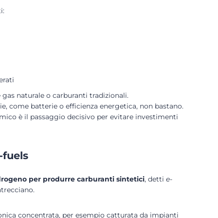
i:
erati
as naturale o carburanti tradizionali.
e, come batterie o efficienza energetica, non bastano.
mico è il passaggio decisivo per evitare investimenti
-fuels
drogeno per produrre carburanti sintetici
, detti
e-
ntrecciano.
onica concentrata, per esempio catturata da impianti