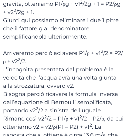
2
gravità, otteniamo P1/ρg + v1
/2g + 1 = P2/ρg
2
+ v2
/2g + 1.
Giunti qui possiamo eliminare i due 1 pltre
che il fattore g al denominatore
semplificandola ulteriormente.
2
Arriveremo perciò ad avere P1/ρ + v1
/2 = P2/
2
ρ + v2
/2.
L’incognita presentata dal problema è la
velocità che l’acqua avrà una volta giunta
alla strozzatura, ovvero v2.
Bisogna perciò ricavare la formula inversa
dall’equazione di Bernoulli semplificata,
2
portando v2
/2 a sinistra dell’uguale.
2
2
Rimane così v2
/2 = P1/ρ + v1
/2 – P2/ρ, da cui
2
otteniamo v2 = √2/ρ(P1 – P2) + v1
. La
risposta che si ottiene è circa 13,6 m/s, che