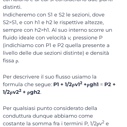
distinti.
Indicheremo con S1 e S2 le sezioni, dove
S2>S1, e con h1 e h2 le rispettive altezze,
sempre con h2>h1. Al suo interno scorre un
fluido ideale con velocità
v,
pressione P
(indichiamo con P1 e P2 quella presente a
livello delle due sezioni distinte) e densità
fissa ρ.
Per descrivere il suo flusso usiamo la
2
formula che segue:
P1 + 1/2ρv1
+ρgh1
=
P
2 +
2
1/2ρv2
+ ρgh2
.
Per qualsiasi punto considerato della
conduttura dunque abbiamo come
2
costante la somma fra i termini P, 1/2ρv
e