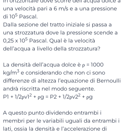
in orizzontale dove scorre dell’acqua dolce a
una velocità pari a 6 m/s e a una pressione
5
di 10
Pascal.
Dalla sezione del tratto iniziale si passa a
una strozzatura dove la pressione scende a
5
0,25 x 10
Pascal. Qual è la velocità
dell’acqua a livello della strozzatura?
La densità dell’acqua dolce è ρ = 1000
3
kg/m
e considerando che non ci sono
differenze di altezza l’equazione di Bernoulli
andrà riscritta nel modo seguente.
2
2
P1 + 1/2ρv1
+ ρg = P2 + 1/2ρv2
+ ρg
A questo punto dividendo entrambi i
membri per le variabili uguali da entrambi i
lati, ossia la densità e l’accelerazione di