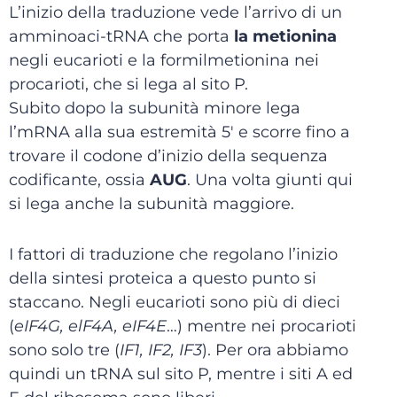
L’inizio della traduzione vede l’arrivo di un
amminoaci-tRNA che porta
la metionina
negli eucarioti e la formilmetionina nei
procarioti, che si lega al sito P.
Subito dopo la subunità minore lega
l’mRNA alla sua estremità 5′ e scorre fino a
trovare il codone d’inizio della sequenza
codificante, ossia
AUG
. Una volta giunti qui
si lega anche la subunità maggiore.
I fattori di traduzione che regolano l’inizio
della sintesi proteica a questo punto si
staccano. Negli eucarioti sono più di dieci
(
eIF4G, elF4A, eIF4E
…) mentre nei procarioti
sono solo tre (
IF1, IF2, IF3
). Per ora abbiamo
quindi un tRNA sul sito P, mentre i siti A ed