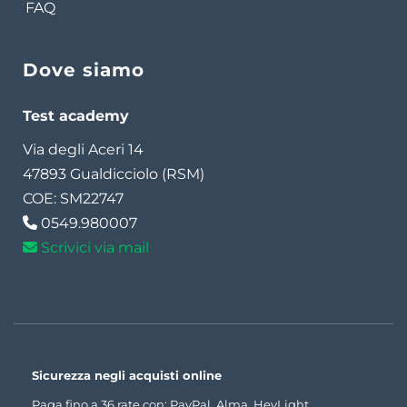
FAQ
Dove siamo
Test academy
Via degli Aceri 14
47893 Gualdicciolo (RSM)
COE: SM22747
0549.980007
Scrivici via mail
Sicurezza negli acquisti online
Paga fino a 36 rate con: PayPal, Alma, HeyLight.