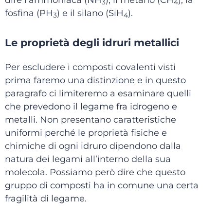
dire l’ammoniaca (NH
), il metano (CH
), la
3
4
fosfina (PH
) e il silano (SiH
).
3
4
Le proprietà degli idruri metallici
Per escludere i composti covalenti visti
prima faremo una distinzione e in questo
paragrafo ci limiteremo a esaminare quelli
che prevedono il legame fra idrogeno e
metalli. Non presentano caratteristiche
uniformi perché le proprietà fisiche e
chimiche di ogni idruro dipendono dalla
natura dei legami all’interno della sua
molecola. Possiamo però dire che questo
gruppo di composti ha in comune una certa
fragilità di legame.