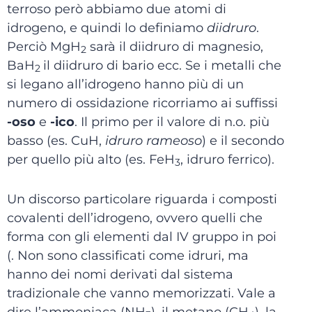
terroso però abbiamo due atomi di
idrogeno, e quindi lo definiamo
diidruro
.
Perciò MgH
sarà il diidruro di magnesio,
2
BaH
il diidruro di bario ecc. Se i metalli che
2
si legano all’idrogeno hanno più di un
numero di ossidazione ricorriamo ai suffissi
-oso
e
-ico
. Il primo per il valore di n.o. più
basso (es. CuH,
idruro rameoso
) e il secondo
per quello più alto (es. FeH
, idruro ferrico).
3
Un discorso particolare riguarda i composti
covalenti dell’idrogeno, ovvero quelli che
forma con gli elementi dal IV gruppo in poi
(. Non sono classificati come idruri, ma
hanno dei nomi derivati dal sistema
tradizionale che vanno memorizzati. Vale a