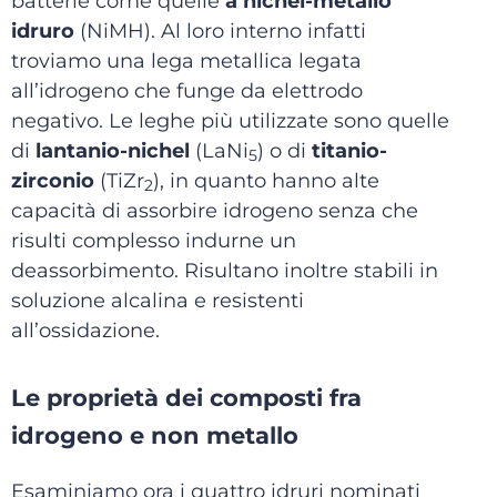
batterie come quelle
a
nichel-metallo
idruro
(NiMH). Al loro interno infatti
troviamo una lega metallica legata
all’idrogeno che funge da elettrodo
negativo. Le leghe più utilizzate sono quelle
di
lantanio-nichel
(LaNi
) o di
titanio-
5
zirconio
(TiZr
), in quanto hanno alte
2
capacità di assorbire idrogeno senza che
risulti complesso indurne un
deassorbimento. Risultano inoltre stabili in
soluzione alcalina e resistenti
all’ossidazione.
Le proprietà dei composti fra
idrogeno e non metallo
Esaminiamo ora i quattro idruri nominati