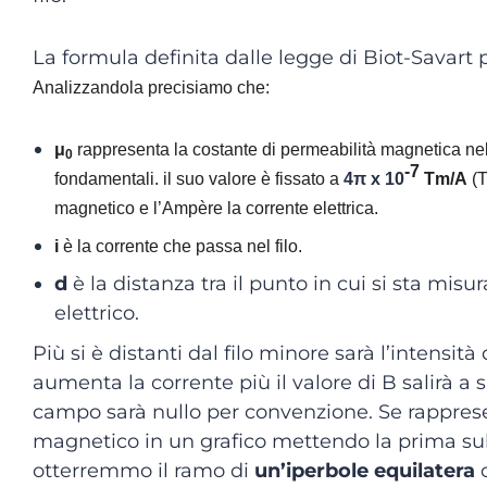
La formula definita dalle legge di Biot-Savart 
Analizzandola precisiamo che:
μ
rappresenta la costante di permeabilità magnetica nel v
0
-7
fondamentali. il suo valore è fissato a
4π x 10
Tm/A
(T
magnetico e l’Ampère la corrente elettrica.
i
è la corrente che passa nel filo.
d
è la distanza tra il punto in cui si sta misu
elettrico.
Più si è distanti dal filo minore sarà l’intens
aumenta la corrente più il valore di B salirà a su
campo sarà nullo per convenzione. Se rappres
magnetico in un grafico mettendo la prima sull
otterremmo il ramo di
un’iperbole equilatera
c