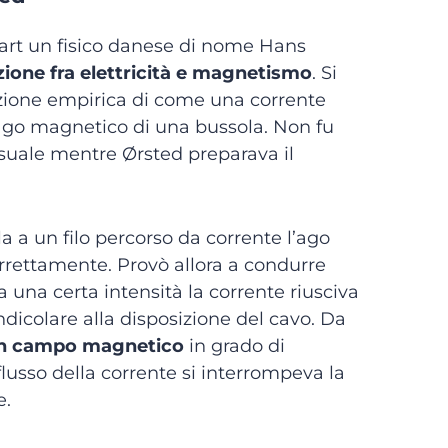
vart un fisico danese di nome Hans
zione fra elettricità e magnetismo
. Si
zione empirica di come una corrente
ago magnetico di una bussola. Non fu
suale mentre Ørsted preparava il
la a un filo percorso da corrente l’ago
orrettamente. Provò allora a condurre
 una certa intensità la corrente riusciva
dicolare alla disposizione del cavo. Da
e un campo magnetico
in grado di
 flusso della corrente si interrompeva la
e.