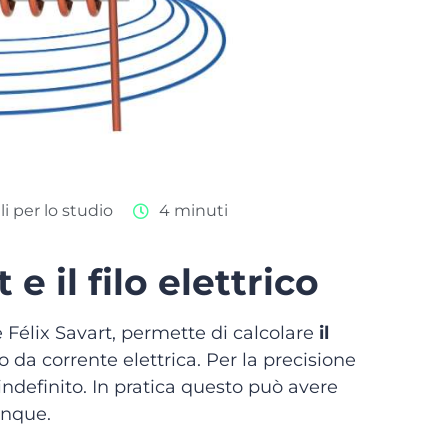
i per lo studio
4 minuti
e il filo elettrico
e Félix Savart, permette di calcolare
il
 da corrente elettrica. Per la precisione
o indefinito. In pratica questo può avere
unque.