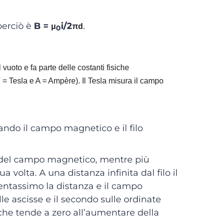
perciò è
B =
i/2
μ
π
d
.
0
uoto e fa parte delle costanti fisiche
 = Tesla e A = Ampère). Il Tesla misura il campo
rando il campo magnetico e il filo
ità del campo magnetico, mentre più
a volta. A una distanza infinita dal filo il
entassimo la distanza e il campo
e ascisse e il secondo sulle ordinate
he tende a zero all’aumentare della