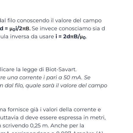
dal filo conoscendo il valore del campo
d =
i/2
Se invece conosciamo sia d
μ
πB.
0
mula inversa da usare
i = 2d
B/
.
π
μ
0
care la legge di Biot-Savart.
orre una corrente i pari a 50 mA. Se
dal filo, quale sarà il valore del campo
a fornisce già i valori della corrente e
. Tuttavia d deve essere espressa in metri,
 scrivendo 0,25 m. Anche per la