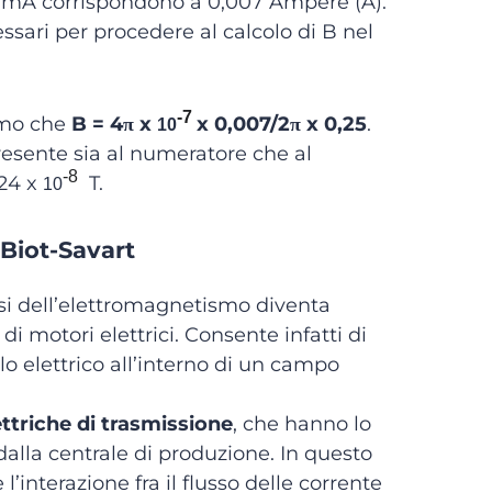
0 mA corrispondono a 0,007 Ampère (A).
ssari per procedere al calcolo di B nel
-7
emo che
B = 4π x
x 0,007/2π x 0,25
.
10
resente sia al numeratore che al
-8
,24 x
T.
10
 Biot-Savart
asi dell’elettromagnetismo diventa
i motori elettrici. Consente infatti di
ilo elettrico all’interno di un campo
ettriche di trasmissione
, che hanno lo
dalla centrale di produzione. In questo
interazione fra il flusso delle corrente