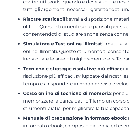
contenuti teorici quando e dove vuoi. Le nostr
tutti gli argomenti necessari, garantendoti u
Risorse scaricabili
: avrai a disposizione mater
offline. Questi strumenti sono pensati per su
consentendoti di studiare anche senza connes
Simulatore e Test online illimitati
: metti all
online illimitati. Questo strumento ti consen
individuare le aree di miglioramento e rafforz
Tecniche e strategie risolutive più efficaci
: 
risoluzione più efficaci, sviluppate dai nostri e
tempo e a rispondere in modo preciso e veloc
Corso online di tecniche di memoria
: per ai
memorizzare la banca dati, offriamo un corso d
strumenti pratici per migliorare la tua capaci
Manuale di preparazione in formato ebook
:
in formato ebook, composto da teoria ed eserc