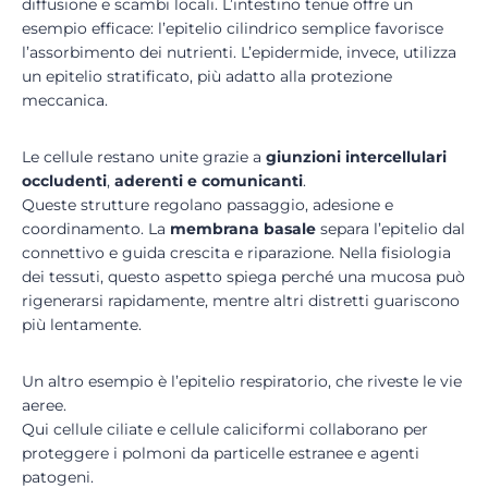
diffusione e scambi locali. L’intestino tenue offre un
esempio efficace: l’epitelio cilindrico semplice favorisce
l’assorbimento dei nutrienti. L’epidermide, invece, utilizza
un epitelio stratificato, più adatto alla protezione
meccanica.
Le cellule restano unite grazie a
giunzioni intercellulari
occludenti
,
aderenti e comunicanti
.
Queste strutture regolano passaggio, adesione e
coordinamento. La
membrana basale
separa l’epitelio dal
connettivo e guida crescita e riparazione. Nella fisiologia
dei tessuti, questo aspetto spiega perché una mucosa può
rigenerarsi rapidamente, mentre altri distretti guariscono
più lentamente.
Un altro esempio è l’epitelio respiratorio, che riveste le vie
aeree.
Qui cellule ciliate e cellule caliciformi collaborano per
proteggere i polmoni da particelle estranee e agenti
patogeni.