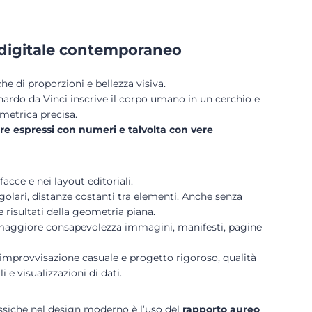
n digitale contemporaneo
e di proporzioni e bellezza visiva.
nardo da Vinci inscrive il corpo umano in un cerchio e
ometrica precisa.
e espressi con numeri e talvolta con vere
facce e nei layout editoriali.
egolari, distanze costanti tra elementi. Anche senza
 risultati della geometria piana.
n maggiore consapevolezza immagini, manifesti, pagine
a improvvisazione casuale e progetto rigoroso, qualità
e visualizzazioni di dati.
ssiche nel design moderno è l’uso del
rapporto aureo