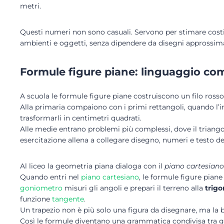
metri.
Questi numeri non sono casuali. Servono per stimare costi,
ambienti e oggetti, senza dipendere da disegni approssima
Formule figure piane: linguaggio co
A scuola le formule figure piane costruiscono un filo rosso
Alla primaria compaiono con i primi rettangoli, quando l
trasformarli in centimetri quadrati.
Alle medie entrano problemi più complessi, dove il triang
esercitazione allena a collegare disegno, numeri e testo de
Al liceo la geometria piana dialoga con il
piano cartesiano
Quando entri nel
piano cartesiano
, le formule figure piane
goniometro
misuri gli angoli e prepari il terreno alla
trig
funzione
tangente
.
Un trapezio non è più solo una figura da disegnare, ma la ba
Così le formule diventano una grammatica condivisa tra geo