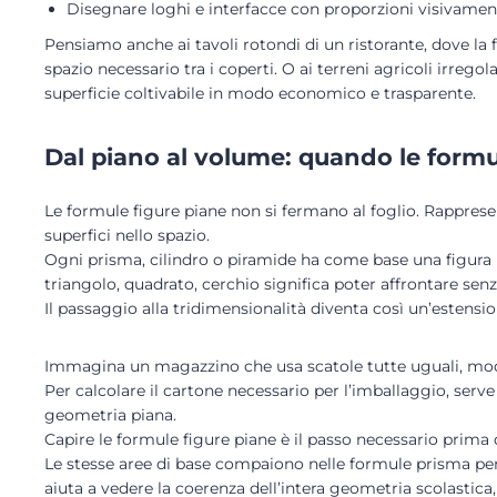
Disegnare loghi e interfacce con proporzioni visivame
Pensiamo anche ai tavoli rotondi di un ristorante, dove la 
spazio necessario tra i coperti. O ai terreni agricoli irrego
superficie coltivabile in modo economico e trasparente.
Dal piano al volume: quando le form
Le formule figure piane non si fermano al foglio. Rapprese
superfici nello spazio.
Ogni prisma, cilindro o piramide ha come base una figura 
triangolo, quadrato, cerchio significa poter affrontare senza
Il passaggio alla tridimensionalità diventa così un’estensio
Immagina un magazzino che usa scatole tutte uguali, mod
Per calcolare il cartone necessario per l’imballaggio, serve
geometria piana.
Capire le formule figure piane è il passo necessario prima 
Le stesse aree di base compaiono nelle formule prisma per la
aiuta a vedere la coerenza dell’intera geometria scolastica, 