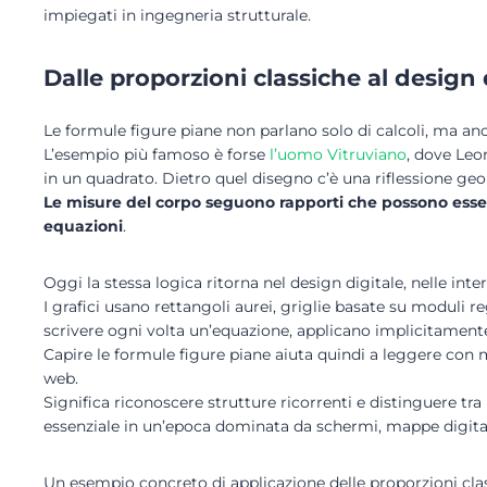
impiegati in ingegneria strutturale.
Dalle proporzioni classiche al desig
Le formule figure piane non parlano solo di calcoli, ma anch
L’esempio più famoso è forse
l’uomo Vitruviano
, dove Leo
in un quadrato. Dietro quel disegno c’è una riflessione ge
Le misure del corpo seguono rapporti che possono esser
equazioni
.
Oggi la stessa logica ritorna nel design digitale, nelle inter
I grafici usano rettangoli aurei, griglie basate su moduli r
scrivere ogni volta un’equazione, applicano implicitamente
Capire le formule figure piane aiuta quindi a leggere co
web.
Significa riconoscere strutture ricorrenti e distinguere tr
essenziale in un’epoca dominata da schermi, mappe digitali 
Un esempio concreto di applicazione delle proporzioni cla