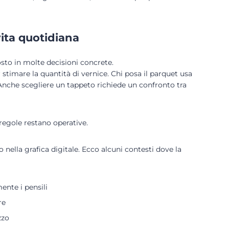
vita quotidiana
osto in molte decisioni concrete.
er stimare la quantità di vernice. Chi posa il parquet usa
 Anche scegliere un tappeto richiede un confronto tra
 regole restano operative.
o nella grafica digitale. Ecco alcuni contesti dove la
ente i pensili
re
zzo