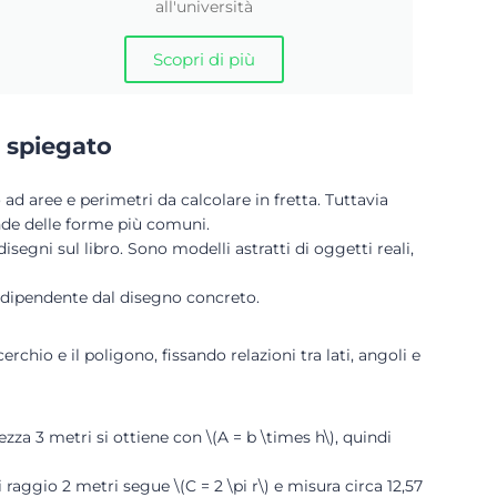
all'università
Scopri di più
e spiegato
 aree e perimetri da calcolare in fretta. Tuttavia
nde delle forme più comuni.
segni sul libro. Sono modelli astratti di oggetti reali,
indipendente dal disegno concreto.
erchio e il poligono, fissando relazioni tra lati, angoli e
zza 3 metri si ottiene con \(A = b \times h\), quindi
 raggio 2 metri segue \(C = 2 \pi r\) e misura circa 12,57