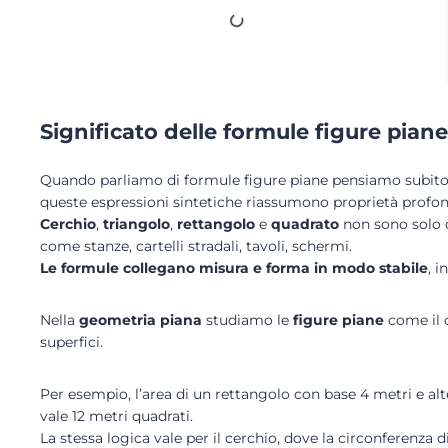
Significato delle formule figure pian
Quando parliamo di formule figure piane pensiamo subito ad
queste espressioni sintetiche riassumono proprietà profo
Cerchio
,
triangolo
,
rettangolo
e
quadrato
non sono solo di
come stanze, cartelli stradali, tavoli, schermi.
Le formule collegano misura e forma in modo stabile
, 
Nella
geometria piana
studiamo le
figure piane
come il c
superfici.
Per esempio, l’area di un rettangolo con base 4 metri e alte
vale 12 metri quadrati.
La stessa logica vale per il cerchio, dove la circonferenza di