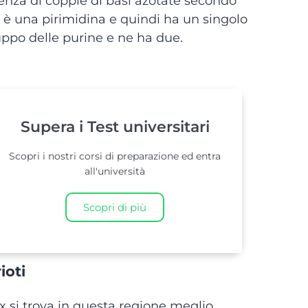
enza di coppie di basi azotate secondo
 è una pirimidina e quindi ha un singolo
uppo delle purine e ne ha due.
Supera i Test universitari
Scopri i nostri corsi di preparazione ed entra
all'università
Scopri di più
ioti
 si trova in questa regione meglio