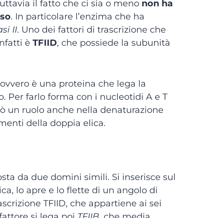
Tuttavia il fatto che ci sia o meno
non ha
sso
. In particolare l’enzima che ha
i II
. Uno dei fattori di trascrizione che
nfatti è
TFIID
, che possiede la subunità
 ovvero è una proteina che lega la
Per farlo forma con i nucleotidi A e T
rò un ruolo anche nella denaturazione
menti della doppia elica.
a da due domini simili. Si inserisce sul
ca, lo apre e lo flette di un angolo di
rascrizione TFIID, che appartiene ai sei
fattore si lega poi
TFIIB
, che media