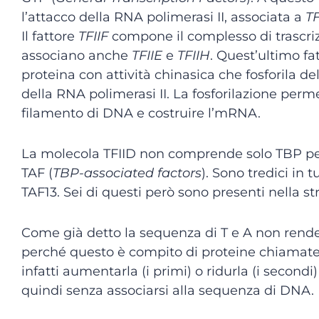
l’attacco della RNA polimerasi II, associata a
TF
Il fattore
TFIIF
compone il complesso di trascri
associano anche
TFIIE
e
TFIIH
. Quest’ultimo fa
proteina con attività chinasica che fosforila d
della RNA polimerasi II. La fosforilazione perm
filamento di DNA e costruire l’mRNA.
La molecola TFIID non comprende solo TBP per
TAF (
TBP-associated factors
). Sono tredici in t
TAF13. Sei di questi però sono presenti nella str
Come già detto la sequenza di T e A non rende 
perché questo è compito di proteine chiamat
infatti aumentarla (i primi) o ridurla (i second
quindi senza associarsi alla sequenza di DNA.