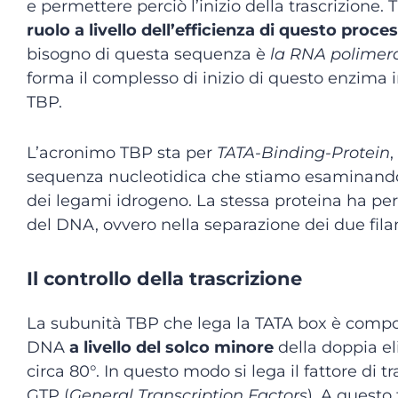
e permettere perciò l’inizio della trascrizione. 
ruolo a livello dell’efficienza di questo proce
bisogno di questa sequenza è
la RNA polimeras
forma il complesso di inizio di questo enzima i
TBP.
L’acronimo TBP sta per
TATA-Binding-Protein
,
sequenza nucleotidica che stiamo esaminando. 
dei legami idrogeno. La stessa proteina ha pe
del DNA, ovvero nella separazione dei due fila
Il controllo della trascrizione
La subunità TBP che lega la TATA box è compost
DNA
a livello del solco minore
della doppia eli
circa 80°. In questo modo si lega il fattore di t
GTP (
General Transcription Factors
). A questo 