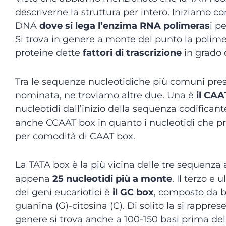
descriverne la struttura per intero. Iniziamo con
DNA
dove si lega l’enzima RNA polimeras
i p
Si trova in genere a monte del punto la polimera
proteine dette
fattori di trascrizione
in grado d
Tra le sequenze nucleotidiche più comuni pres
nominata, ne troviamo altre due. Una è
il CAA
nucleotidi dall’inizio della sequenza codificante
anche CCAAT box in quanto i nucleotidi che pr
per comodità di CAAT box.
La TATA box è la più vicina delle tre sequenza al
appena
25 nucleotidi più a monte
. Il terzo 
dei geni eucariotici è
il GC box
, composto da b
guanina (G)-citosina (C). Di solito la si rapp
genere si trova anche a 100-150 basi prima del