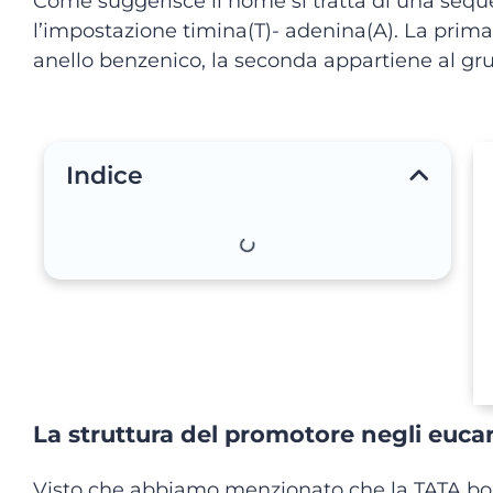
Come suggerisce il nome si tratta di una sequ
l’impostazione timina(T)- adenina(A). La prima
anello benzenico, la seconda appartiene al gr
Indice
La struttura del promotore negli eucar
Visto che abbiamo menzionato che la TATA box