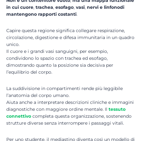
Non è un contenitore vuoto
,
ma una
mappa funzionale
in cui cuore
,
trachea
,
esofago
,
vasi
,
nervi e linfonodi
mantengono rapporti costanti
.
Capire questa regione significa collegare respirazione,
circolazione, digestione e difesa immunitaria in un quadro
unico.
Il cuore e i grandi vasi sanguigni, per esempio,
condividono lo spazio con trachea ed esofago,
dimostrando quanto la posizione sia decisiva per
l’equilibrio del corpo.
La suddivisione in compartimenti rende più leggibile
l’anatomia del corpo umano.
Aiuta anche a interpretare descrizioni cliniche e immagini
diagnostiche con maggiore ordine mentale. Il
tessuto
connettivo
completa questa organizzazione, sostenendo
strutture diverse senza interrompere i passaggi vitali.
Per uno studente, il mediastino diventa così un modello di