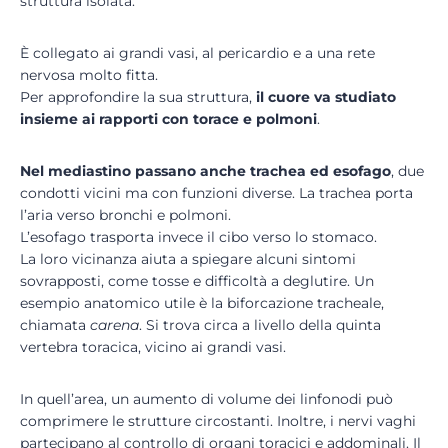
struttura isolata.
È collegato ai grandi vasi, al pericardio e a una rete
nervosa molto fitta.
Per approfondire la sua struttura,
il cuore va studiato
insieme ai rapporti con torace e polmoni
.
Nel mediastino passano anche trachea ed esofago
, due
condotti vicini ma con funzioni diverse. La trachea porta
l’aria verso bronchi e polmoni.
L’esofago trasporta invece il cibo verso lo stomaco.
La loro vicinanza aiuta a spiegare alcuni sintomi
sovrapposti, come tosse e difficoltà a deglutire. Un
esempio anatomico utile è la biforcazione tracheale,
chiamata
carena
. Si trova circa a livello della quinta
vertebra toracica, vicino ai grandi vasi.
In quell’area, un aumento di volume dei linfonodi può
comprimere le strutture circostanti. Inoltre, i nervi vaghi
partecipano al controllo di organi toracici e addominali. Il